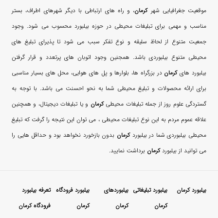
موقعیت جغرافیایی شهر
کرمان
، و راه های ارتباطی با دیگر شهرهای اطراف، بستر
مناسب و مهمی برای تبلیغات محیطی در حوزه بیلبورد محسوب می شود. وجود
جمعیت متنوع از لحاظ سلیقه و نوع تفکر سبب می شود تا پذیرای تبلیغ های
محیطی متنوع بیلبوردی باشد. همجنین وجود اتوبان های پرتعدد و قرار گرفتن
بیلبورد های
کرمان
در بزرگراه ها، بلوارها و پل های هوایی، محل های بسیار مناسبی
برای ارائه محصولات و تبلیغ محیطی شما به نحو احسنت می باشد. با توجه به
گستردگی علوم روز از جمله تبلیغات محیطی
کرمان
و یا تبلیغات دیجیتال، و همچنین
علاقه عموم مردم به این نوع تبلیغات محیطی ، می توان این نتیجه را گرفت که تبلیغ
محیطی بیلبوردی شما در بیلبورد
کرمان
بدون بازخورد نخواهد بود و حداقل هایی را
می توانید از بیلبورد
کرمان
برداشت نمایید.
بیلبورد کرمان
بیلبورد تبلیغاتی
بیلبوردهای
بیلبورد فرودگاه
تعرفه بیلبورد
کرمان
کرمان
کرمان
فرودگاه کرمان