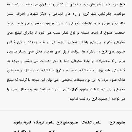
کرج
جزو یکی از شهرهای مهم و کلیدی در کشور پهناور ایران می باشد. به توجه به
موقعیت جغرافیایی شهر
کرج
، و راه های ارتباطی با دیگر شهرهای اطراف، بستر
مناسب و مهمی برای تبلیغات محیطی در حوزه بیلبورد محسوب می شود. وجود
جمعیت متنوع از لحاظ سلیقه و نوع تفکر سبب می شود تا پذیرای تبلیغ های
محیطی متنوع بیلبوردی باشد. همجنین وجود اتوبان های پرتعدد و قرار گرفتن
بیلبورد های
کرج
در بزرگراه ها، بلوارها و پل های هوایی، محل های بسیار مناسبی
برای ارائه محصولات و تبلیغ محیطی شما به نحو احسنت می باشد. با توجه به
گستردگی علوم روز از جمله تبلیغات محیطی
کرج
و یا تبلیغات دیجیتال، و همچنین
علاقه عموم مردم به این نوع تبلیغات محیطی ، می توان این نتیجه را گرفت که تبلیغ
محیطی بیلبوردی شما در بیلبورد
کرج
بدون بازخورد نخواهد بود و حداقل هایی را
می توانید از بیلبورد
کرج
برداشت نمایید.
بیلبورد کرج
بیلبورد تبلیغاتی
بیلبوردهای کرج
بیلبورد فرودگاه
تعرفه بیلبورد
کرج
کرج
فرودگاه کرج